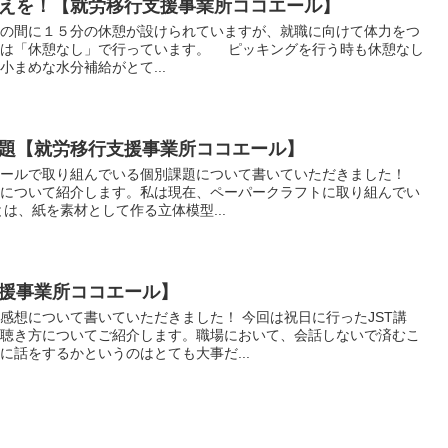
えを！【就労移行支援事業所ココエール】
の間に１５分の休憩が設けられていますが、就職に向けて体力をつ
マは「休憩なし」で行っています。 ピッキングを行う時も休憩なし
まめな水分補給がとて...
題【就労移行支援事業所ココエール】
エールで取り組んでいる個別課題について書いていただきました！
題について紹介します。私は現在、ペーパークラフトに取り組んでい
は、紙を素材として作る立体模型...
援事業所ココエール】
感想について書いていただきました！ 今回は祝日に行ったJST講
と聴き方についてご紹介します。職場において、会話しないで済むこ
に話をするかというのはとても大事だ...