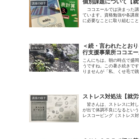
個別課題について【就
講座の様子
ココエールでは決まった講
ています。資格勉強や各講
に必要なことに取り組むことが
＜続・言われたとおり
お知らせ
行支援事業所ココエー
こんにちは。朝の時点で盛
うですね。この暑さ続きです
りませんが「私、くせ毛で跳
ストレス対処法【就労
講座の様子
皆さんは、ストレスに対し
が出て体調不良になるとい
レスコーピング（ストレス対処