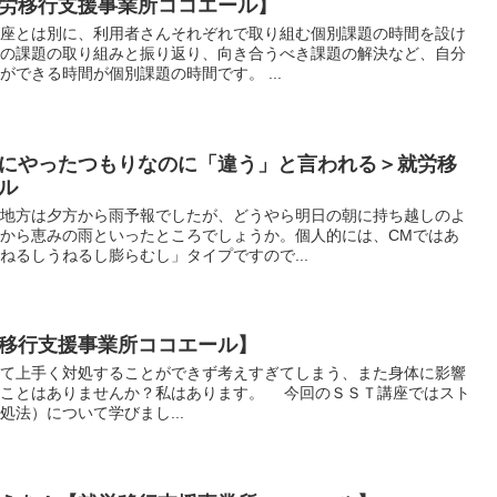
労移行支援事業所ココエール】
座とは別に、利用者さんそれぞれで取り組む個別課題の時間を設け
座の課題の取り組みと振り返り、向き合うべき課題の解決など、自分
できる時間が個別課題の時間です。 ...
にやったつもりなのに「違う」と言われる＞就労移
ル
岡地方は夕方から雨予報でしたが、どうやら明日の朝に持ち越しのよ
から恵みの雨といったところでしょうか。個人的には、CMではあ
ねるしうねるし膨らむし」タイプですので...
移行支援事業所ココエール】
て上手く対処することができず考えすぎてしまう、また身体に影響
うことはありませんか？私はあります。 今回のＳＳＴ講座ではスト
法）について学びまし...