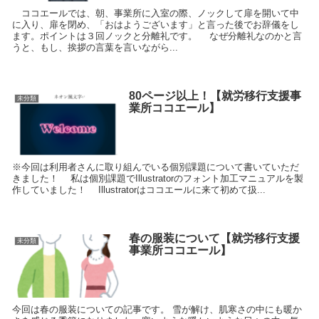
ココエールでは、朝、事業所に入室の際、ノックして扉を開いて中
に入り、扉を閉め、「おはようございます」と言った後でお辞儀をし
ます。ポイントは３回ノックと分離礼です。 なぜ分離礼なのかと言
うと、もし、挨拶の言葉を言いながら...
80ページ以上！【就労移行支援事
未分類
業所ココエール】
※今回は利用者さんに取り組んでいる個別課題について書いていただ
きました！ 私は個別課題でIllustratorのフォント加工マニュアルを製
作していました！ Illustratorはココエールに来て初めて扱...
春の服装について【就労移行支援
未分類
事業所ココエール】
今回は春の服装についての記事です。 雪が解け、肌寒さの中にも暖か