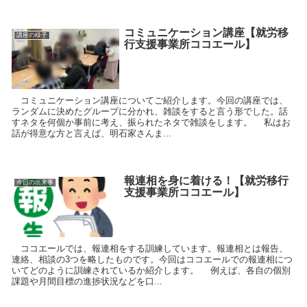
コミュニケーション講座【就労移
講座の様子
行支援事業所ココエール】
コミュニケーション講座についてご紹介します。今回の講座では、
ランダムに決めたグループに分かれ、雑談をすると言う形でした。話
すネタを何個か事前に考え、振られたネタで雑談をします。 私はお
話が得意な方と言えば、明石家さんま...
報連相を身に着ける！【就労移行
今日の出来事
支援事業所ココエール】
ココエールでは、報連相をする訓練しています。報連相とは報告、
連絡、相談の3つを略したものです。今回はココエールでの報連相につ
いてどのように訓練されているか紹介します。 例えば、各自の個別
課題や月間目標の進捗状況などを口...