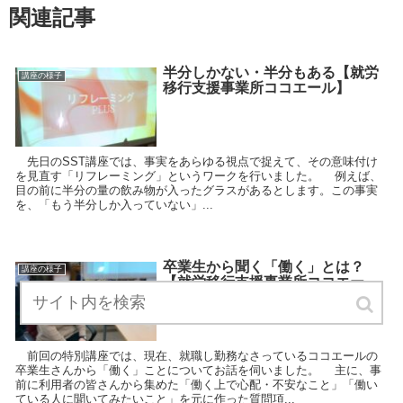
関連記事
半分しかない・半分もある【就労
講座の様子
移行支援事業所ココエール】
先日のSST講座では、事実をあらゆる視点で捉えて、その意味付け
を見直す「リフレーミング」というワークを行いました。 例えば、
目の前に半分の量の飲み物が入ったグラスがあるとします。この事実
を、「もう半分しか入っていない」...
卒業生から聞く「働く」とは？
講座の様子
【就労移行支援事業所ココエー
ル】
前回の特別講座では、現在、就職し勤務なさっているココエールの
卒業生さんから「働く」ことについてお話を伺いました。 主に、事
前に利用者の皆さんから集めた「働く上で心配・不安なこと」「働い
ている人に聞いてみたいこと」を元に作った質問項...